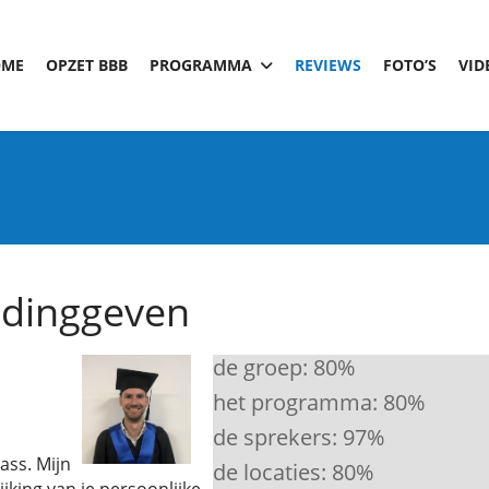
OME
OPZET BBB
PROGRAMMA
REVIEWS
FOTO’S
VID
leidinggeven
de groep:
80
%
het programma:
80
%
de sprekers:
97
%
ass. Mijn
de locaties:
80
%