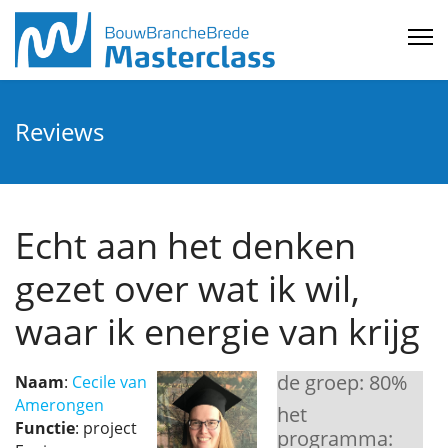
Reviews
Echt aan het denken
gezet over wat ik wil,
waar ik energie van krijg
de groep:
80
%
Naam
:
Cecile van
Amerongen
het
Functie
: project
programma: