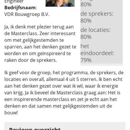
Engineer
80
%
Bedrijfsnaam
:
de sprekers:
VDR Bouwgroep B.V.
80
%
Ja, ik denk met plezier terug aan
de locaties:
de Masterclass. Zeer interessant
80
%
om met gelijkgestemden te
het
sparren, aan het denken gezet te
eindoordeel:
worden en om geïnspireerd te
79
%
raken door de sprekers.
Ik geef voor de groep, het programma, de sprekers, de
locaties en overall, allemaal 4 uit 5 sterren. Ik ben echt
aan het denken gezet over wat ik wil, waar ik energie
van krijg. Ja ik beveel de Masterclass graag aan: Het is
een inspirerende masterclass en zet je echt aan het
denken en dat samen met gelijkgestemden uit de
bouw!
Reviews overzicht