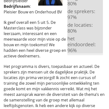
Bedrijfsleider
80
%
Bedrijfsnaam
:
de sprekers:
Pleisier Bouw en Onderhoud BV
97
%
Ik geef overall een 5 uit 5. De
de locaties:
Masterclass was bijzonder
80
%
leerzaam, interessant en een
het
meerwaarde voor mijn visie op de
eindoordeel:
bouw en mijn toekomst! We
96
%
hadden een heel diverse groep en
actieve deelnemers.
Het programma is divers, toepasbaar en actueel. De
sprekers zijn mensen uit de dagelijkse praktijk. De
locaties zijn prima verzorgd! Ik zocht een cursus of
training die zowel mijn persoonlijke ontwikkeling ten
goede komt en mijn vakkennis verreikt. Wat mij het
meest aansprak waren de diversiteit van de thema’s en
de samenstelling van de groep met allemaal
leeftijdsgenoten. Ik heb een andere kijk op diverse