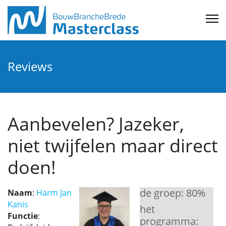
Reviews
Aanbevelen? Jazeker,
niet twijfelen maar direct
doen!
de groep:
80
%
Naam
:
Harm Jan
Kanis
het
Functie
:
programma: