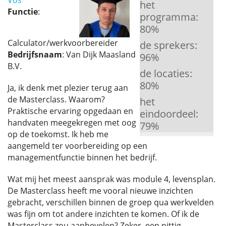
Vos
het
Functie
:
programma:
80
%
Calculator/werkvoorbereider
de sprekers:
Bedrijfsnaam
: Van Dijk Maasland
96
%
B.V.
de locaties:
80
%
Ja, ik denk met plezier terug aan
de Masterclass. Waarom?
het
Praktische ervaring opgedaan en
eindoordeel:
handvaten meegekregen met oog
79
%
op de toekomst. Ik heb me
aangemeld ter voorbereiding op een
managementfunctie binnen het bedrijf.
Wat mij het meest aansprak was module 4, levensplan.
De Masterclass heeft me vooral nieuwe inzichten
gebracht, verschillen binnen de groep qua werkvelden
was fijn om tot andere inzichten te komen. Of ik de
Masterclass zou aanbevelen? Zeker, een pittig